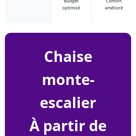
Budget
Confort
optimisé
amélioré
chaise
monte-
escalier
À partir de