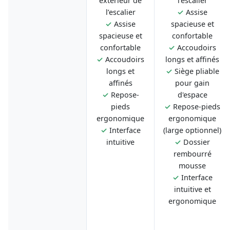
extérieur de
l’escalier
l’escalier
✓
Assise
✓
Assise
spacieuse et
spacieuse et
confortable
confortable
✓
Accoudoirs
✓
Accoudoirs
longs et affinés
longs et
✓
Siège pliable
affinés
pour gain
✓
Repose-
d'espace
pieds
✓
Repose-pieds
ergonomique
ergonomique
✓
Interface
(large optionnel)
intuitive
✓
Dossier
rembourré
mousse
✓
Interface
intuitive et
ergonomique