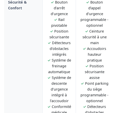
Sécurité &
✓
Bouton
✓
Bouton
Confort
d’arrêt
d’appel
d’urgence
d’urgence
✓
Rail
programmable -
pivotable
optionnel
✓
Position
✓
Ceinture
sécurisante
sécurité à une
✓
Détecteurs
main
d'obstacles
✓
Accoudoirs
intégrés
hauteur
✓
Système de
pratique
freinage
✓
Position
automatique
sécurisante
✓
Système de
assise
descente
✓
Point parking
d’urgence
du siège
intégré à
programmable -
l’accoudoir
optionnel
✓
Conformité
✓
Détecteurs
médicale
d'obstacles