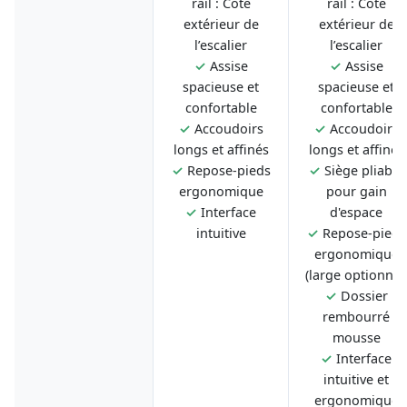
rail : Côté
rail : Côté
extérieur de
extérieur de
l’escalier
l’escalier
✓
Assise
✓
Assise
spacieuse et
spacieuse et
confortable
confortable
✓
Accoudoirs
✓
Accoudoirs
longs et affinés
longs et affinés
✓
Repose-pieds
✓
Siège pliable
ergonomique
pour gain
✓
Interface
d'espace
intuitive
✓
Repose-pieds
ergonomique
(large optionnel
✓
Dossier
rembourré
mousse
✓
Interface
intuitive et
ergonomique