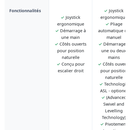
Fonctionnalités
✓
Joystick
✓
Joystick
ergonomique
ergonomique
✓
Pliage
✓
Démarrage à
automatique ou
une main
manuel
✓
Côtés ouverts
✓
Démarrage à
pour position
une ou deux
naturelle
mains
✓
Conçu pour
✓
Côtés ouverts
escalier droit
pour position
naturelle
✓
Technologie
ASL - optionel
✓
(Advanced
Swivel and
Levelling
Technology)
✓
Pivotement