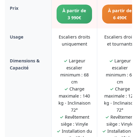
Prix
À partir de
À partir de
3 990€
6 490€
Usage
Escaliers droits
Escaliers droits
uniquement
et tournants
Dimensions &
✓
Largeur
✓
Largeur
Capacité
escalier
escalier
minimum : 68
minimum : 68
cm
cm
✓
Charge
✓
Charge
maximale : 140
maximale : 125
kg - Inclinaison
kg - Inclinaison
72°
72°
✓
Revêtement
✓
Revêtement
siège : Vinyle
siège : Vinyle
✓
Installation du
✓
Installation d