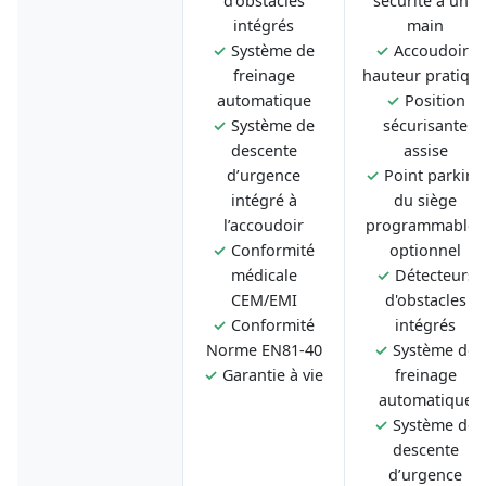
d'obstacles
sécurité à une
intégrés
main
✓
Système de
✓
Accoudoirs
freinage
hauteur pratiqu
automatique
✓
Position
✓
Système de
sécurisante
descente
assise
d’urgence
✓
Point parking
intégré à
du siège
l’accoudoir
programmable -
✓
Conformité
optionnel
médicale
✓
Détecteurs
CEM/EMI
d'obstacles
✓
Conformité
intégrés
Norme EN81-40
✓
Système de
✓
Garantie à vie
freinage
automatique
✓
Système de
descente
d’urgence