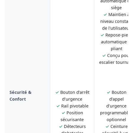
automatique du
siège
✓
Maintien à
niveau constant
de l'utilisateur
✓
Repose-pieds
automatique et
pliant
✓
Conçu pour
escalier tournan
Sécurité &
✓
Bouton d’arrêt
✓
Bouton
Confort
d’urgence
d’appel
✓
Rail pivotable
d’urgence
✓
Position
programmable -
sécurisante
optionnel
✓
Détecteurs
✓
Ceinture