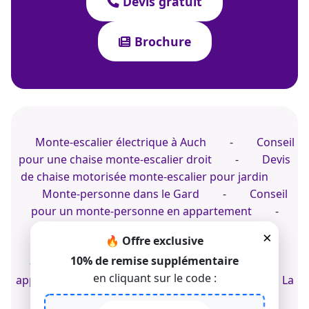
Devis gratuit
Brochure
Monte-escalier électrique à Auch
-
Conseil
pour une chaise monte-escalier droit
-
Devis
de chaise motorisée monte-escalier pour jardin
Monte-personne dans le Gard
-
Conseil
pour un monte-personne en appartement
-
Expert de la chaise d'escalier
×
🔥 Offre exclusive
Avis sur un fauteuil monte-escalier sur mesure
10% de remise supplémentaire
-
Conseil pour une chaise élévatrice dans un
en cliquant sur le code :
appartement
-
Devis de monte-personne à La
Souterraine